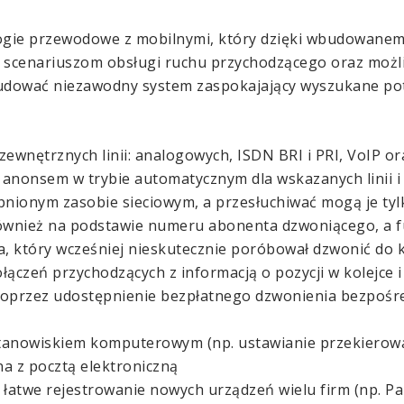
logie przewodowe z mobilnymi, który dzięki wbudowane
cenariuszom obsługi ruchu przychodzącego oraz możliw
budować niezawodny system zaspokajający wyszukane pot
ewnętrznych linii: analogowych, ISDN BRI i PRI, VoIP o
anonsem w trybie automatycznym dla wskazanych linii i
pnionym zasobie sieciowym, a przesłuchiwać mogą je ty
wnież na podstawie numeru abonenta dzwoniącego, a fu
 który wcześniej nieskutecznie poróbował dzwonić do k
czeń przychodzących z informacją o pozycji w kolejce 
oprzez udostępnienie bezpłatnego dzwonienia bezpośred
stanowiskiem komputerowym (np. ustawianie przekierowa
 z pocztą elektroniczną
atwe rejestrowanie nowych urządzeń wielu firm (np. Pana