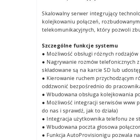
Skalowalny serwer integrujący techno
kolejkowaniu połączeń, rozbudowanym s
telekomunikacyjnych, który pozwoli z
Szczególne funkcje systemu
● Możliwość obsługi różnych rodzajów z
● Nagrywanie rozmów telefonicznych z 
składowane są na karcie SD lub udostę
● Kierowanie ruchem przychodzącym ró
oddzwonić bezpośrednio do pracownika,
● Wbudowana obsługa kolejkowania połą
● Możliwość integracji serwisów www p
do nas
i sprawdź,
jak to działa)
● Integracja użytkownika telefonu ze 
● Wbudowana poczta głosowa połączona
● Funkcja AutoProvisionigu pozwala na ł