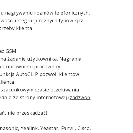
mu nagrywaniu rozmów telefonicznych,
ości integracji różnych typów łącz
rzeby klienta
raz GSM
 na żądanie użytkownika. Nagrania
lko uprawnieni pracownicy
nkcja AutoCLIP pozwoli klientowi
lienta
i szacunkowym czasie oczekiwania
nio ze strony internetowej (
zadzwoń
ń, nie przeskadzać)
sonic, Yealink, Yeastar, Fanvil, Cisco,